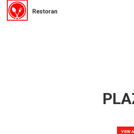
Restoran
PLA
VIEW A