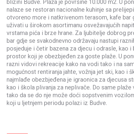
blizini Budve. Plaža je površine 10.000 m2. U po
nalaze se restoran nacionalne kuhinje sa prelij
otvoreno more i natkrivenom terasom, kafe bar
uživati u širokom asortimanu osvežavajućih napit
vrstama pića i brze hrane. Za ljubitelje dobrog pr
bar gdje se svakodnevno održavaju nastupi raznih
posjeduje i četir bazena za djecu i odrasle, kao i
prostor koji je obezbjeđen za goste plaže. U pon
razni vidovi rekreacije kako na vodi tako i na sam
mogućnost rentiranja jahte, vožnja jet ski, kao i š
najmlađe obezbjeđena je igraonica za djecusa s
kao i škola plivanja za neplivače. Do same plaže v
tako da se do nje može doći sopstvenim vozilo
koji u ljetnjem periodu polazi iz Budve.