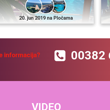
20. jun 2019 na Pločama
00382 
e informacija?
VIDEO