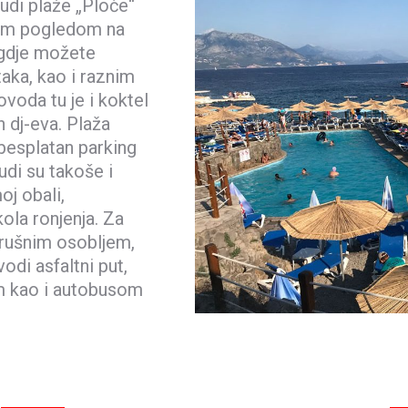
nudi plaže „Ploče“
epim pogledom na
 gdje možete
aka, kao i raznim
ovoda tu je i koktel
 dj-eva. Plaža
 besplatan parking
udi su takoše i
oj obali,
kola ronjenja. Za
trušnim osobljem,
odi asfaltni put,
m kao i autobusom